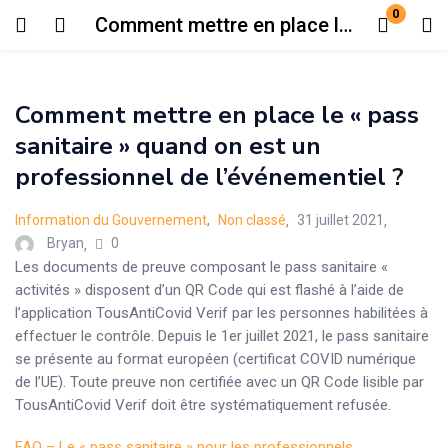
0
Comment mettre en place le « pass sanitaire » quand on est un professionnel de l’événementiel ?
Login
Register
Comment mettre en place le « pass
Enter your username and password to login.
sanitaire » quand on est un
professionnel de l’événementiel ?
Posted
Information du Gouvernement
,
Non classé
31 juillet 2021
on
0
Bryan
Les documents de preuve composant le pass sanitaire «
Remember me
Lost password?
activités » disposent d’un QR Code qui est flashé à l’aide de
l’application TousAntiCovid Verif par les personnes habilitées à
effectuer le contrôle. Depuis le 1er juillet 2021, le pass sanitaire
se présente au format européen (certificat COVID numérique
de l’UE). Toute preuve non certifiée avec un QR Code lisible par
TousAntiCovid Verif doit être systématiquement refusée.
FAQ – Le « pass sanitaire » pour les professionnels