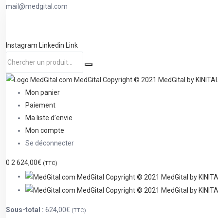
mail@medgital.com
Instagram
Linkedin
Link
Mon panier
Paiement
Ma liste d’envie
Mon compte
Se déconnecter
0
2
624,00€
(TTC)
Sous-total :
624,00€
(TTC)